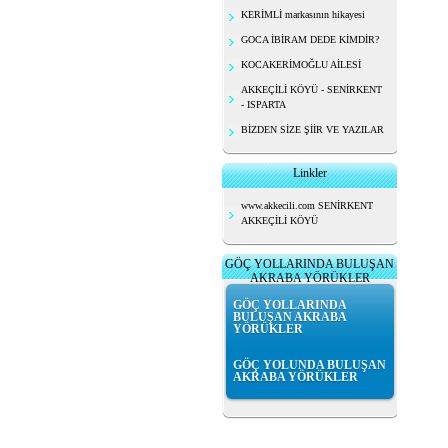
KERİMLİ markasının hikayesi
GOCA İBİRAM DEDE KİMDİR?
KOCAKERİMOĞLU AİLESİ
AKKEÇİLİ KÖYÜ - SENİRKENT
- ISPARTA
BİZDEN SİZE ŞİİR VE YAZILAR
Linkler
www.akkecili.com SENİRKENT
AKKEÇİLİ KÖYÜ
GÖÇ YOLLARINDA BULUŞAN
AKRABA YÖRÜKLER
GÖÇ YOLLARINDA
BULUŞAN AKRABA
YÖRÜKLER
GÖÇ YOLUNDA BULUŞAN
AKRABA YÖRÜKLER