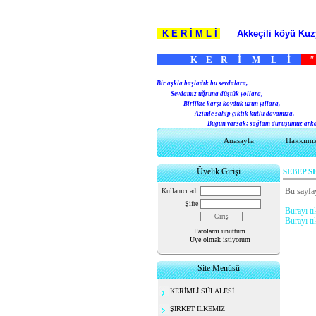
K E R İ M L İ
Akkeçili köyü Ku
K E R İ M L İ
"
B
ir aşkla başladık bu sevdalara,
Sevdamız uğruna düştük yollara,
Birlikte karşı koyduk uzun yıllara,
Azimle sahip çıktık kutlu davamıza,
Bugün varsak; sağlam duruşumuz arkamı
Anasayfa
Hakkımı
Üyelik Girişi
SEBEP 
Bu sayfay
Kullanıcı adı
Şifre
Burayı tı
Burayı tı
Parolamı unuttum
Üye olmak istiyorum
Site Menüsü
KERİMLİ SÜLALESİ
ŞİRKET İLKEMİZ