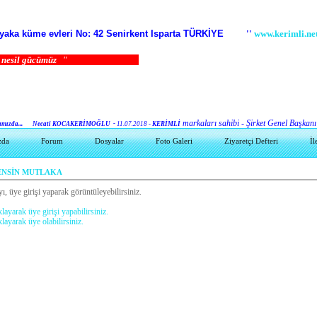
zyaka küme evleri No: 42 Senirkent Isparta TÜRKİYE
''
www.kerimli.ne
nesil gücümüz
"
markaları sahibi - Şirket Genel Başkanı
zda...
Necati KOCAKERİMOĞLU -
11.07.2018 -
KERİMLİ
zda
Forum
Dosyalar
Foto Galeri
Ziyaretçi Defteri
İl
SENSİN MUTLAKA
ı, üye girişi yaparak görüntüleyebilirsiniz.
klayarak üye girişi yapabilirsiniz.
klayarak üye olabilirsiniz.