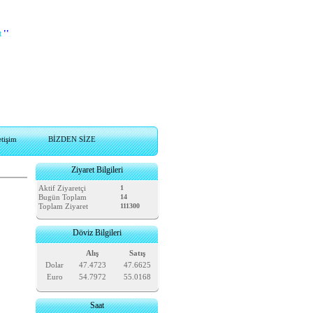
t
''
etişim
BİZDEN SİZE
Ziyaret Bilgileri
Aktif Ziyaretçi
1
Bugün Toplam
14
Toplam Ziyaret
111300
Döviz Bilgileri
Alış
Satış
Dolar
47.4723
47.6625
Euro
54.7972
55.0168
Saat