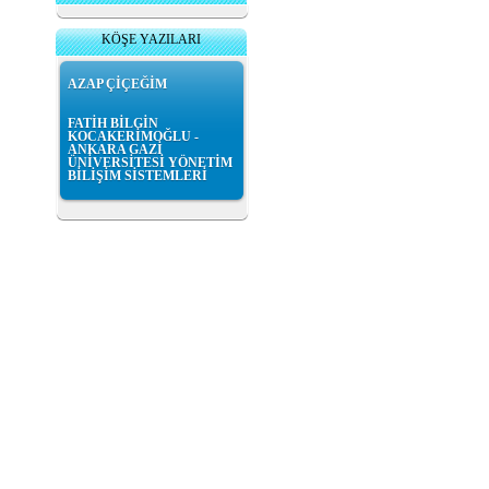
KÖŞE YAZILARI
AZAP ÇİÇEĞİM
FATİH BİLGİN
KOCAKERİMOĞLU -
ANKARA GAZİ
ÜNİVERSİTESİ YÖNETİM
BİLİŞİM SİSTEMLERİ