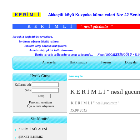
K E R İ M L İ
Akkeçili köyü Kuzyaka küme evleri No: 42 S
K E R İ M L İ
"
nesil gücümüz
B
ir aşkla başladık bu sevdalara,
Sevdamız uğruna düştük yollara,
Birlikte karşı koyduk uzun yıllara,
Azimle sahip çıktık kutlu davamıza,
Bugün varsak; sağlam duruşumuz arkamızda...
Necati KOCAKERİMOĞLU -
11.0
Anasayfa
Hakkımızda
Forum
Dosyalar
Üyelik Girişi
Anasayfa
Kullanıcı adı
K E R İ M L İ " nesil gücü
Şifre
Parolamı unuttum
K E R İ M L İ " nesil gücümüz "
Üye olmak istiyorum
15.09.2015
Site Menüsü
KERİMLİ SÜLALESİ
ŞİRKET İLKEMİZ