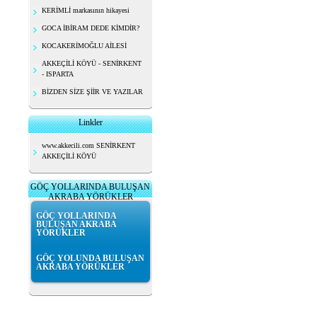
KERİMLİ markasının hikayesi
GOCA İBİRAM DEDE KİMDİR?
KOCAKERİMOĞLU AİLESİ
AKKEÇİLİ KÖYÜ - SENİRKENT
- ISPARTA
BİZDEN SİZE ŞİİR VE YAZILAR
Linkler
www.akkecili.com SENİRKENT
AKKEÇİLİ KÖYÜ
GÖÇ YOLLARINDA BULUŞAN
AKRABA YÖRÜKLER
GÖÇ YOLLARINDA
BULUŞAN AKRABA
YÖRÜKLER
GÖÇ YOLUNDA BULUŞAN
AKRABA YÖRÜKLER