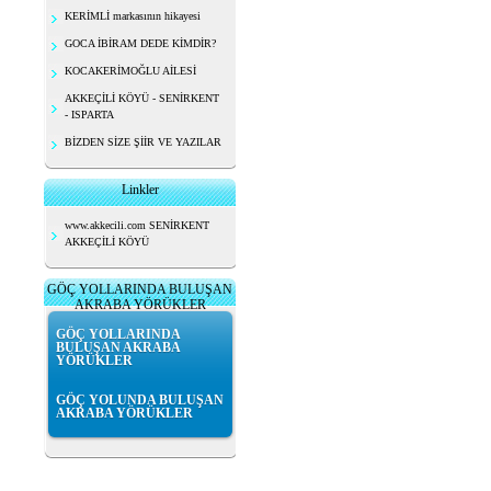
KERİMLİ markasının hikayesi
GOCA İBİRAM DEDE KİMDİR?
KOCAKERİMOĞLU AİLESİ
AKKEÇİLİ KÖYÜ - SENİRKENT
- ISPARTA
BİZDEN SİZE ŞİİR VE YAZILAR
Linkler
www.akkecili.com SENİRKENT
AKKEÇİLİ KÖYÜ
GÖÇ YOLLARINDA BULUŞAN
AKRABA YÖRÜKLER
GÖÇ YOLLARINDA
BULUŞAN AKRABA
YÖRÜKLER
GÖÇ YOLUNDA BULUŞAN
AKRABA YÖRÜKLER