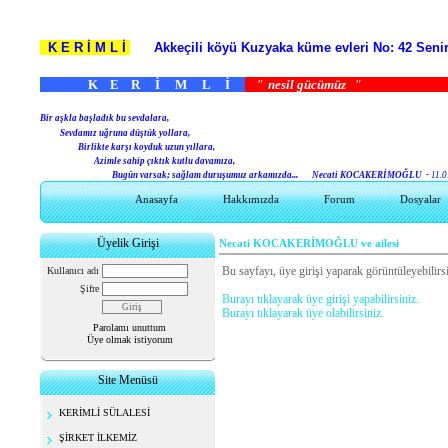
K E R İ M L İ
Akkeçili köyü Kuzyaka küme evleri No: 42 S
K E R İ M L İ
"
nesil gücümüz
B
ir aşkla başladık bu sevdalara,
Sevdamız uğruna düştük yollara,
Birlikte karşı koyduk uzun yıllara,
Azimle sahip çıktık kutlu davamıza,
Bugün varsak; sağlam duruşumuz arkamızda...
Necati KOCAKERİMOĞLU -
11.0
Anasayfa
Hakkımızda
Forum
Dosyalar
Üyelik Girişi
Necati KOCAKERİMOĞLU ve ailesi
Bu sayfayı, üye girişi yaparak görüntüleyebilirsi
Kullanıcı adı
Şifre
Burayı tıklayarak üye girişi yapabilirsiniz.
Burayı tıklayarak üye olabilirsiniz.
Parolamı unuttum
Üye olmak istiyorum
Site Menüsü
KERİMLİ SÜLALESİ
ŞİRKET İLKEMİZ