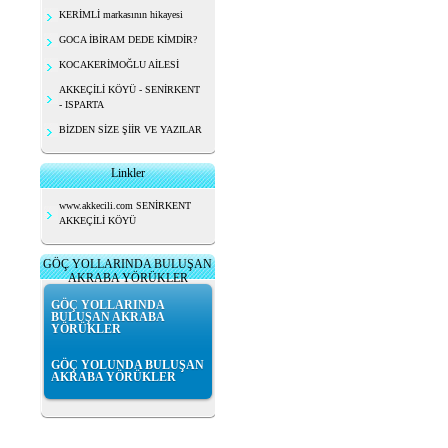
KERİMLİ markasının hikayesi
GOCA İBİRAM DEDE KİMDİR?
KOCAKERİMOĞLU AİLESİ
AKKEÇİLİ KÖYÜ - SENİRKENT
- ISPARTA
BİZDEN SİZE ŞİİR VE YAZILAR
Linkler
www.akkecili.com SENİRKENT
AKKEÇİLİ KÖYÜ
GÖÇ YOLLARINDA BULUŞAN
AKRABA YÖRÜKLER
GÖÇ YOLLARINDA
BULUŞAN AKRABA
YÖRÜKLER
GÖÇ YOLUNDA BULUŞAN
AKRABA YÖRÜKLER