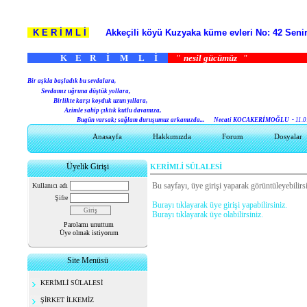
K E R İ M L İ
Akkeçili köyü Kuzyaka küme evleri No: 42 S
K E R İ M L İ
"
nesil gücümüz
B
ir aşkla başladık bu sevdalara,
Sevdamız uğruna düştük yollara,
Birlikte karşı koyduk uzun yıllara,
Azimle sahip çıktık kutlu davamıza,
Bugün varsak; sağlam duruşumuz arkamızda...
Necati KOCAKERİMOĞLU -
11.0
Anasayfa
Hakkımızda
Forum
Dosyalar
Üyelik Girişi
KERİMLİ SÜLALESİ
Bu sayfayı, üye girişi yaparak görüntüleyebilirsi
Kullanıcı adı
Şifre
Burayı tıklayarak üye girişi yapabilirsiniz.
Burayı tıklayarak üye olabilirsiniz.
Parolamı unuttum
Üye olmak istiyorum
Site Menüsü
KERİMLİ SÜLALESİ
ŞİRKET İLKEMİZ