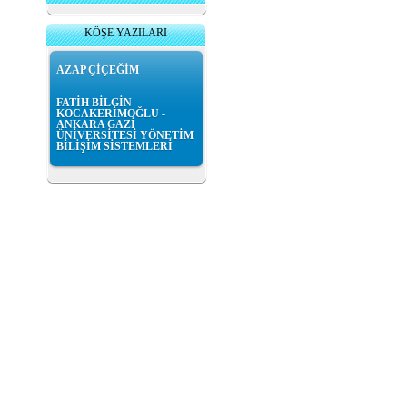
KÖŞE YAZILARI
AZAP ÇİÇEĞİM
FATİH BİLGİN
KOCAKERİMOĞLU -
ANKARA GAZİ
ÜNİVERSİTESİ YÖNETİM
BİLİŞİM SİSTEMLERİ