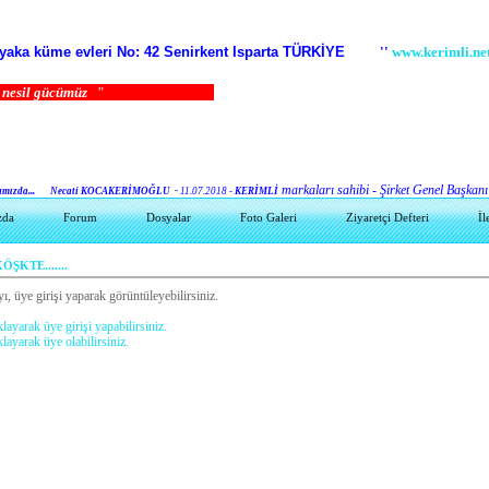
zyaka küme evleri No: 42 Senirkent Isparta TÜRKİYE
''
www.kerimli.ne
nesil gücümüz
"
markaları sahibi - Şirket Genel Başkanı
zda...
Necati KOCAKERİMOĞLU -
11.07.2018 -
KERİMLİ
zda
Forum
Dosyalar
Foto Galeri
Ziyaretçi Defteri
İl
ŞKTE.......
ı, üye girişi yaparak görüntüleyebilirsiniz.
klayarak üye girişi yapabilirsiniz.
klayarak üye olabilirsiniz.