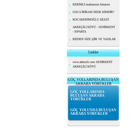
KERİMLİ markasının hikayesi
GOCA İBİRAM DEDE KİMDİR?
KOCAKERİMOĞLU AİLESİ
AKKEÇİLİ KÖYÜ - SENİRKENT
- ISPARTA
BİZDEN SİZE ŞİİR VE YAZILAR
Linkler
www.akkecili.com SENİRKENT
AKKEÇİLİ KÖYÜ
GÖÇ YOLLARINDA BULUŞAN
AKRABA YÖRÜKLER
GÖÇ YOLLARINDA
BULUŞAN AKRABA
YÖRÜKLER
GÖÇ YOLUNDA BULUŞAN
AKRABA YÖRÜKLER