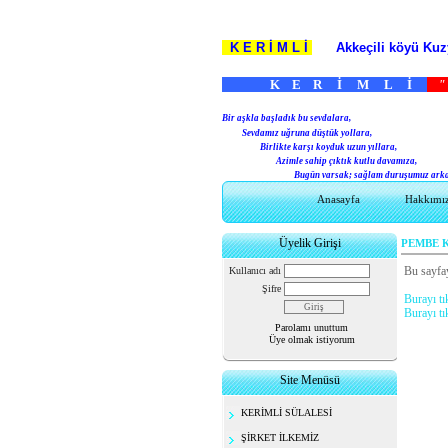
K E R İ M L İ
Akkeçili köyü Ku
K E R İ M L İ
"
B
ir aşkla başladık bu sevdalara,
Sevdamız uğruna düştük yollara,
Birlikte karşı koyduk uzun yıllara,
Azimle sahip çıktık kutlu davamıza,
Bugün varsak; sağlam duruşumuz arkamı
Anasayfa
Hakkımı
Üyelik Girişi
PEMBE KÖ
Bu sayfay
Kullanıcı adı
Şifre
Burayı tı
Burayı tı
Parolamı unuttum
Üye olmak istiyorum
Site Menüsü
KERİMLİ SÜLALESİ
ŞİRKET İLKEMİZ