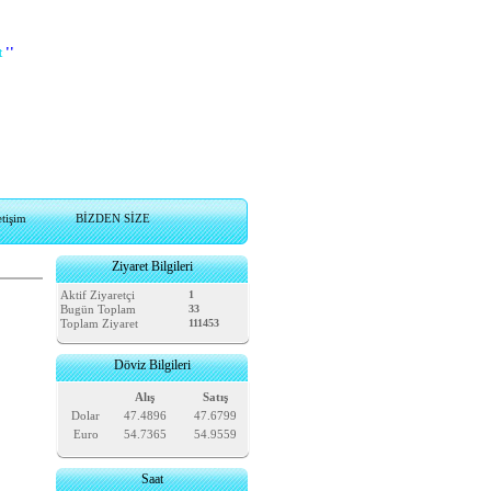
t
''
etişim
BİZDEN SİZE
Ziyaret Bilgileri
Aktif Ziyaretçi
1
Bugün Toplam
33
Toplam Ziyaret
111453
Döviz Bilgileri
Alış
Satış
Dolar
47.4896
47.6799
Euro
54.7365
54.9559
Saat