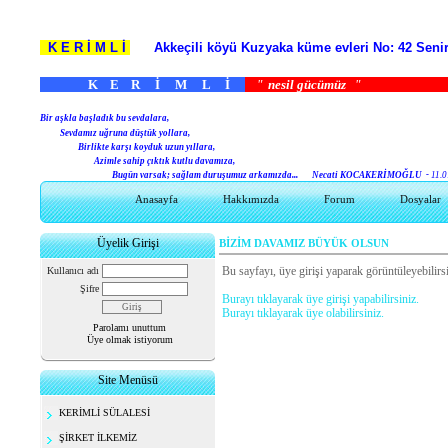
K E R İ M L İ
Akkeçili köyü Kuzyaka küme evleri No: 42 S
K E R İ M L İ
"
nesil gücümüz
B
ir aşkla başladık bu sevdalara,
Sevdamız uğruna düştük yollara,
Birlikte karşı koyduk uzun yıllara,
Azimle sahip çıktık kutlu davamıza,
Bugün varsak; sağlam duruşumuz arkamızda...
Necati KOCAKERİMOĞLU -
11.0
Anasayfa
Hakkımızda
Forum
Dosyalar
Üyelik Girişi
BİZİM DAVAMIZ BÜYÜK OLSUN
Bu sayfayı, üye girişi yaparak görüntüleyebilirsi
Kullanıcı adı
Şifre
Burayı tıklayarak üye girişi yapabilirsiniz.
Burayı tıklayarak üye olabilirsiniz.
Parolamı unuttum
Üye olmak istiyorum
Site Menüsü
KERİMLİ SÜLALESİ
ŞİRKET İLKEMİZ