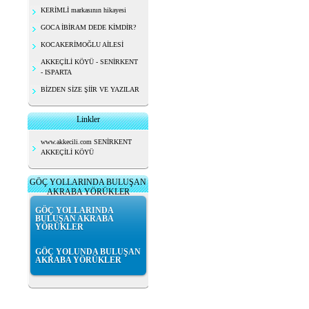
KERİMLİ markasının hikayesi
GOCA İBİRAM DEDE KİMDİR?
KOCAKERİMOĞLU AİLESİ
AKKEÇİLİ KÖYÜ - SENİRKENT
- ISPARTA
BİZDEN SİZE ŞİİR VE YAZILAR
Linkler
www.akkecili.com SENİRKENT
AKKEÇİLİ KÖYÜ
GÖÇ YOLLARINDA BULUŞAN
AKRABA YÖRÜKLER
GÖÇ YOLLARINDA
BULUŞAN AKRABA
YÖRÜKLER
GÖÇ YOLUNDA BULUŞAN
AKRABA YÖRÜKLER