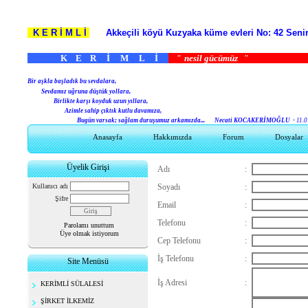
K E R İ M L İ
Akkeçili köyü Kuzyaka küme evleri No: 42 S
K E R İ M L İ
"
nesil gücümüz
B
ir aşkla başladık bu sevdalara,
Sevdamız uğruna düştük yollara,
Birlikte karşı koyduk uzun yıllara,
Azimle sahip çıktık kutlu davamıza,
Bugün varsak; sağlam duruşumuz arkamızda...
Necati KOCAKERİMOĞLU -
11.0
Anasayfa
Hakkımızda
Forum
Dosyalar
Üyelik Girişi
Adı
:
Kullanıcı adı
Soyadı
:
Şifre
Email
:
Telefonu
:
Parolamı unuttum
Üye olmak istiyorum
Cep Telefonu
:
İş Telefonu
:
Site Menüsü
İş Adresi
:
KERİMLİ SÜLALESİ
ŞİRKET İLKEMİZ