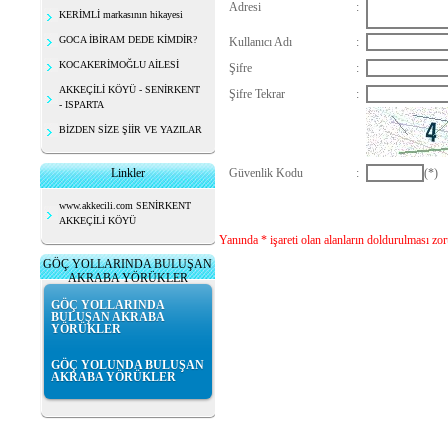
Adresi
:
KERİMLİ markasının hikayesi
GOCA İBİRAM DEDE KİMDİR?
Kullanıcı Adı
:
KOCAKERİMOĞLU AİLESİ
Şifre
:
AKKEÇİLİ KÖYÜ - SENİRKENT
Şifre Tekrar
:
- ISPARTA
BİZDEN SİZE ŞİİR VE YAZILAR
Linkler
Güvenlik Kodu
:
(*)
www.akkecili.com SENİRKENT
AKKEÇİLİ KÖYÜ
Yanında * işareti olan alanların doldurulması zo
GÖÇ YOLLARINDA BULUŞAN
AKRABA YÖRÜKLER
GÖÇ YOLLARINDA
BULUŞAN AKRABA
YÖRÜKLER
GÖÇ YOLUNDA BULUŞAN
AKRABA YÖRÜKLER