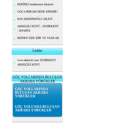
KERİMLİ markasının hikayesi
GOCA İBİRAM DEDE KİMDİR?
KOCAKERİMOĞLU AİLESİ
AKKEÇİLİ KÖYÜ - SENİRKENT
- ISPARTA
BİZDEN SİZE ŞİİR VE YAZILAR
Linkler
www.akkecili.com SENİRKENT
AKKEÇİLİ KÖYÜ
GÖÇ YOLLARINDA BULUŞAN
AKRABA YÖRÜKLER
GÖÇ YOLLARINDA
BULUŞAN AKRABA
YÖRÜKLER
GÖÇ YOLUNDA BULUŞAN
AKRABA YÖRÜKLER