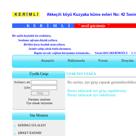
K E R İ M L İ
Akkeçili köyü Kuzyaka küme evleri No: 42 S
K E R İ M L İ
"
nesil gücümüz
B
ir aşkla başladık bu sevdalara,
Sevdamız uğruna düştük yollara,
Birlikte karşı koyduk uzun yıllara,
Azimle sahip çıktık kutlu davamıza,
Bugün varsak; sağlam duruşumuz arkamızda...
Necati KOCAKERİMOĞLU -
11.0
Anasayfa
Hakkımızda
Forum
Dosyalar
Üyelik Girişi
UZAKTAN UZAĞA
Bu sayfayı, üye girişi yaparak görüntüleyebilirsi
Kullanıcı adı
Şifre
Burayı tıklayarak üye girişi yapabilirsiniz.
Burayı tıklayarak üye olabilirsiniz.
Parolamı unuttum
Üye olmak istiyorum
Site Menüsü
KERİMLİ SÜLALESİ
ŞİRKET İLKEMİZ