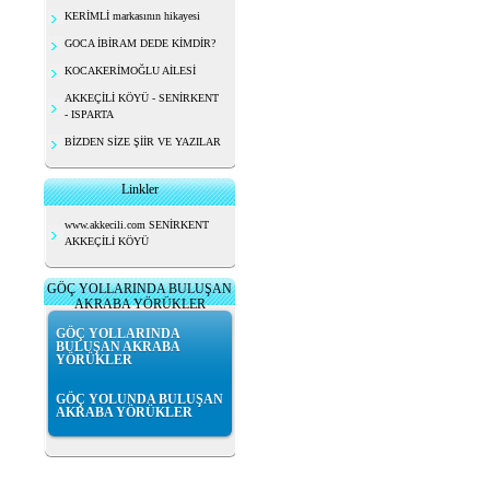
KERİMLİ markasının hikayesi
GOCA İBİRAM DEDE KİMDİR?
KOCAKERİMOĞLU AİLESİ
AKKEÇİLİ KÖYÜ - SENİRKENT
- ISPARTA
BİZDEN SİZE ŞİİR VE YAZILAR
Linkler
www.akkecili.com SENİRKENT
AKKEÇİLİ KÖYÜ
GÖÇ YOLLARINDA BULUŞAN
AKRABA YÖRÜKLER
GÖÇ YOLLARINDA
BULUŞAN AKRABA
YÖRÜKLER
GÖÇ YOLUNDA BULUŞAN
AKRABA YÖRÜKLER