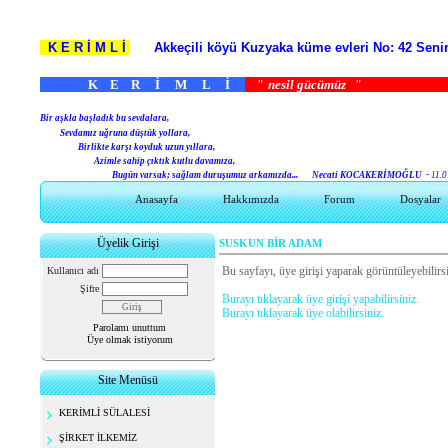
K E R İ M L İ
Akkeçili köyü Kuzyaka küme evleri No: 42 S
K E R İ M L İ
"
nesil gücümüz
B
ir aşkla başladık bu sevdalara,
Sevdamız uğruna düştük yollara,
Birlikte karşı koyduk uzun yıllara,
Azimle sahip çıktık kutlu davamıza,
Bugün varsak; sağlam duruşumuz arkamızda...
Necati KOCAKERİMOĞLU -
11.0
Anasayfa
Hakkımızda
Forum
Dosyalar
Üyelik Girişi
SUSKUN BİR ADAM
Bu sayfayı, üye girişi yaparak görüntüleyebilirsi
Kullanıcı adı
Şifre
Burayı tıklayarak üye girişi yapabilirsiniz.
Burayı tıklayarak üye olabilirsiniz.
Parolamı unuttum
Üye olmak istiyorum
Site Menüsü
KERİMLİ SÜLALESİ
ŞİRKET İLKEMİZ